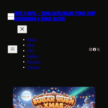
VAPE O RAMA – DUNIA GAME ONLINE PENUH ASAP
KEMENANGAN & BONUS GACOR!
About
Blog
Instagram
Faceboo
X
FAQ
Gallery
Services
Specials