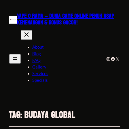
VAPE O RAMA – DUNIA GAME ONLINE PENUH ASAP
KEMENANGAN & BONUS GACOR!
About
Blog
Instagram
Faceboo
X
FAQ
Gallery
Services
Specials
Tag:
budaya global