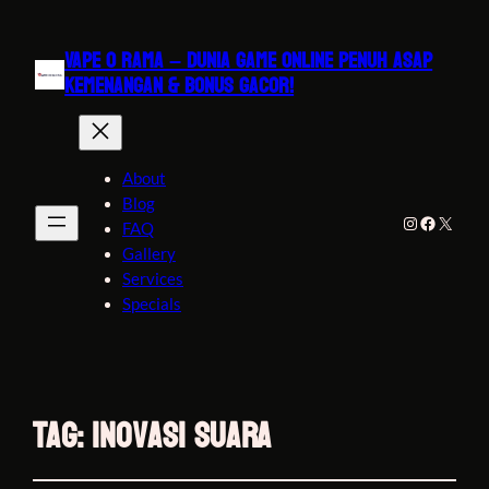
VAPE O RAMA – DUNIA GAME ONLINE PENUH ASAP
KEMENANGAN & BONUS GACOR!
About
Blog
Instagram
Faceboo
X
FAQ
Gallery
Services
Specials
Tag:
inovasi suara