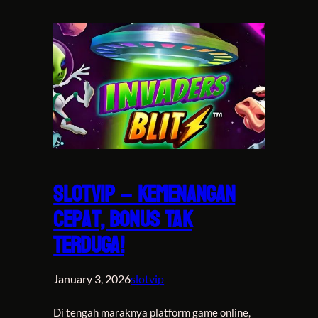
Slotvip – Kemenangan
Cepat, Bonus Tak
Terduga!
January 3, 2026
slotvip
Di tengah maraknya platform game online,