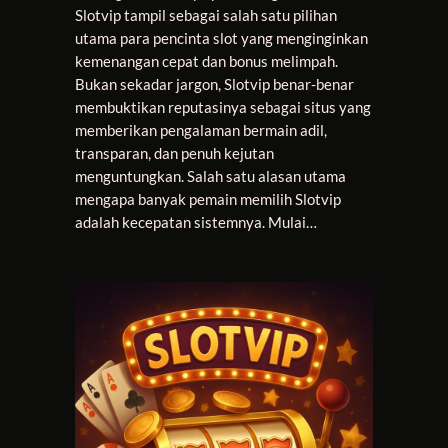
Slotvip tampil sebagai salah satu pilihan
utama para pencinta slot yang menginginkan
kemenangan cepat dan bonus melimpah.
Bukan sekadar jargon, Slotvip benar-benar
membuktikan reputasinya sebagai situs yang
memberikan pengalaman bermain adil,
transparan, dan penuh kejutan
menguntungkan. Salah satu alasan utama
mengapa banyak pemain memilih Slotvip
adalah kecepatan sistemnya. Mulai…