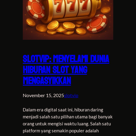
Slotvip: Menyelami Dunia
Hiburan Slot yang
Mengasyikkan
November 15, 2025
slotvip
Dalam era digital saat ini, hiburan daring
menjadi salah satu pilihan utama bagi banyak
orang untuk mengisi waktu luang. Salah satu
platform yang semakin populer adalah