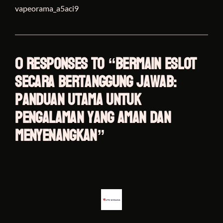
vapeorama_a5aci9
0 responses to “Bermain ESLOT
Secara Bertanggung Jawab:
Panduan Utama untuk
Pengalaman yang Aman dan
Menyenangkan”