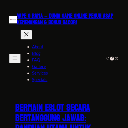
Skip
to
VAPE O RAMA – DUNIA GAME ONLINE PENUH ASAP
content
KEMENANGAN & BONUS GACOR!
About
Blog
Instagram
Faceboo
X
FAQ
Gallery
Services
Specials
Bermain ESLOT Secara
Bertanggung Jawab: