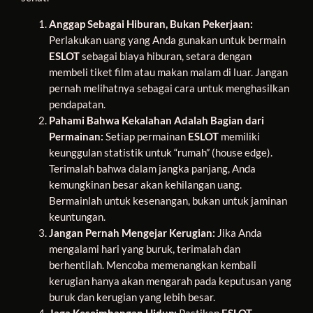
Anggap Sebagai Hiburan, Bukan Pekerjaan:
Perlakukan uang yang Anda gunakan untuk bermain
ESLOT
sebagai biaya hiburan, setara dengan
membeli tiket film atau makan malam di luar. Jangan
pernah melihatnya sebagai cara untuk menghasilkan
pendapatan.
Pahami Bahwa Kekalahan Adalah Bagian dari
Permainan:
Setiap permainan
ESLOT
memiliki
keunggulan statistik untuk “rumah” (house edge).
Terimalah bahwa dalam jangka panjang, Anda
kemungkinan besar akan kehilangan uang.
Bermainlah untuk kesenangan, bukan untuk jaminan
keuntungan.
Jangan Pernah Mengejar Kerugian:
Jika Anda
mengalami hari yang buruk, terimalah dan
berhentilah. Mencoba memenangkan kembali
kerugian hanya akan mengarah pada keputusan yang
buruk dan kerugian yang lebih besar.