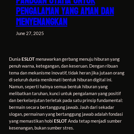
Panduan Utama untuk
Pengalaman yang Aman dan
Menyenangkan
June 27, 2025
Dunia
ESLOT
menawarkan gerbang menuju hiburan yang
penuh warna, ketegangan, dan keseruan. Dengan ribuan
tema dan mekanisme inovatif, tidak heran jika jutaan orang
di seluruh dunia menikmati bentuk hiburan digital ini.
Namun, seperti halnya semua bentuk hiburan yang
melibatkan taruhan, kunci untuk pengalaman yang positif
dan berkelanjutan terletak pada satu prinsip fundamental:
bermain secara bertanggung jawab. Jauh dari sekadar
slogan, permainan yang bertanggung jawab adalah fondasi
yang memastikan hobi
ESLOT
Anda tetap menjadi sumber
kesenangan, bukan sumber stres.