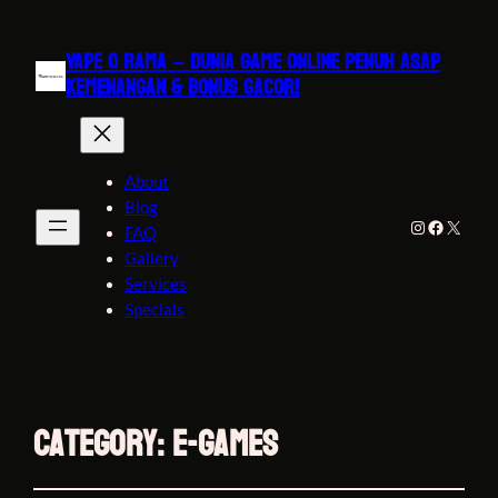
VAPE O RAMA – DUNIA GAME ONLINE PENUH ASAP
KEMENANGAN & BONUS GACOR!
About
Blog
Instagram
Faceboo
X
FAQ
Gallery
Services
Specials
Category:
E-Games