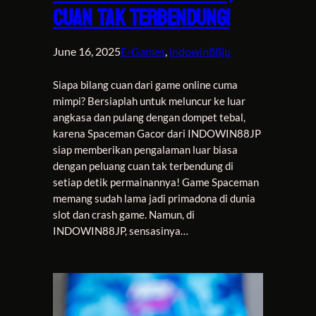
Cuan Tak Terbendung!
June 16, 2025
E-Games
, 
indowin88jp
Siapa bilang cuan dari game online cuma
mimpi? Bersiaplah untuk meluncur ke luar
angkasa dan pulang dengan dompet tebal,
karena Spaceman Gacor dari INDOWIN88JP
siap memberikan pengalaman luar biasa
dengan peluang cuan tak terbendung di
setiap detik permainannya! Game Spaceman
memang sudah lama jadi primadona di dunia
slot dan crash game. Namun, di
INDOWIN88JP, sensasinya…