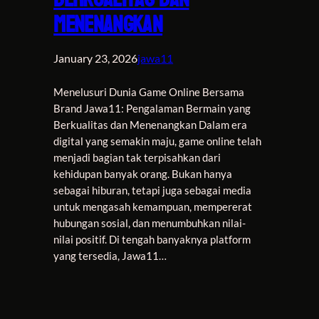
Menenangkan
January 23, 2026
jawa11
Menelusuri Dunia Game Online Bersama
Brand Jawa11: Pengalaman Bermain yang
Berkualitas dan Menenangkan Dalam era
digital yang semakin maju, game online telah
menjadi bagian tak terpisahkan dari
kehidupan banyak orang. Bukan hanya
sebagai hiburan, tetapi juga sebagai media
untuk mengasah kemampuan, mempererat
hubungan sosial, dan menumbuhkan nilai-
nilai positif. Di tengah banyaknya platform
yang tersedia, Jawa11…