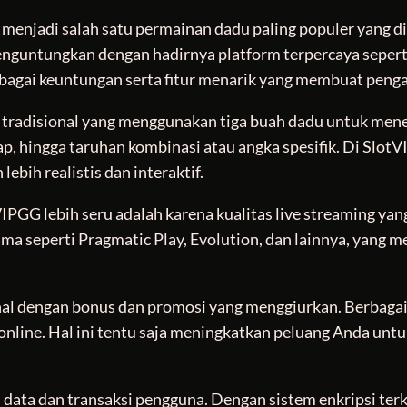
 menjadi salah satu permainan dadu paling populer yang di
enguntungkan dengan hadirnya platform terpercaya seper
erbagai keuntungan serta fitur menarik yang membuat pen
du tradisional yang menggunakan tiga buah dadu untuk me
nap, hingga taruhan kombinasi atau angka spesifik. Di Slot
bih realistis dan interaktif.
VIPGG lebih seru adalah karena kualitas live streaming ya
a seperti Pragmatic Play, Evolution, dan lainnya, yang m
nal dengan bonus dan promosi yang menggiurkan. Berbagai 
o online. Hal ini tentu saja meningkatkan peluang Anda u
ata dan transaksi pengguna. Dengan sistem enkripsi terki