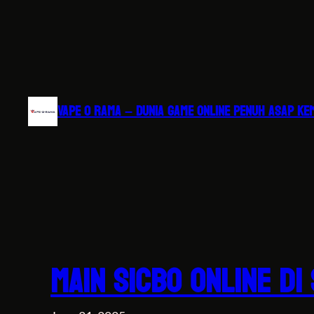
Skip
to
content
VAPE O RAMA – DUNIA GAME ONLINE PENUH ASAP KE
Main Sicbo Online di