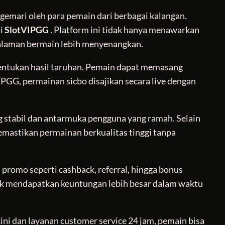
gemari oleh para pemain dari berbagai kalangan.
ti
SlotVIPGG
. Platform ini tidak hanya menawarkan
galaman bermain lebih menyenangkan.
nentukan hasil taruhan. Pemain dapat memasang
VIPGG, permainan sicbo disajikan secara live dengan
ng stabil dan antarmuka pengguna yang ramah. Selain
emastikan permainan berkualitas tinggi tanpa
promo seperti cashback, referral, hingga bonus
ntuk mendapatkan keuntungan lebih besar dalam waktu
ni dan layanan customer service 24 jam, pemain bisa