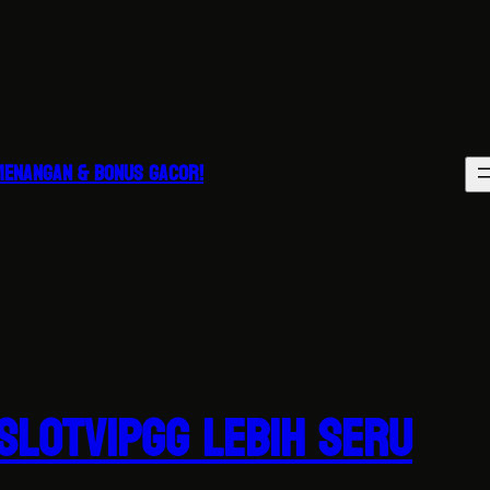
MENANGAN & BONUS GACOR!
 SlotVIPGG Lebih Seru