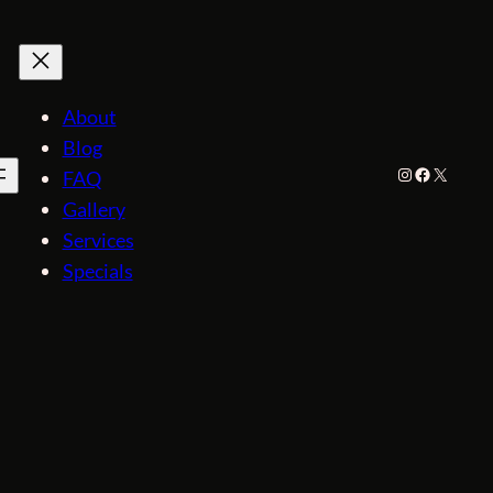
About
Blog
Instagram
Facebook
X
FAQ
Gallery
Services
Specials