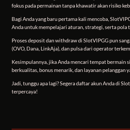
fokus pada permainan tanpa khawatir akan risiko ke
Bagi Anda yang baru pertama kali mencoba, SlotVIP
Anda untuk mempelajari aturan, strategi, serta pola
Proses deposit dan withdraw di SlotVIPGG pun sanga
(OVO, Dana, LinkAja), dan pulsa dari operator terke
Kesimpulannya, jika Anda mencari tempat bermain s
berkualitas, bonus menarik, dan layanan pelanggan 
Jadi, tunggu apa lagi? Segera daftar akun Anda di S
terpercaya!