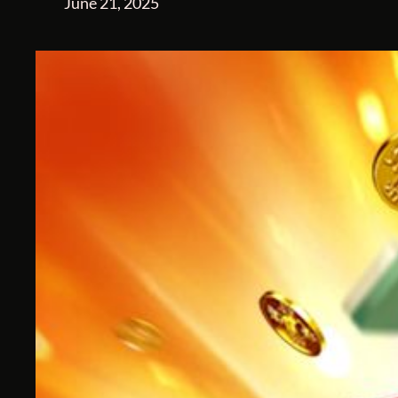
June 21, 2025