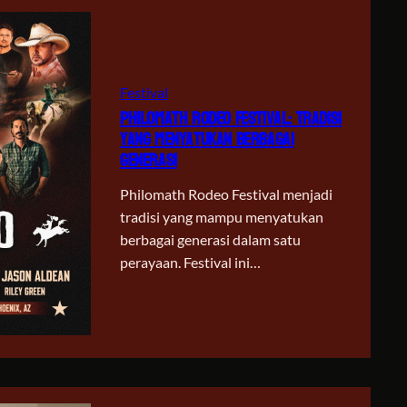
Festival
Philomath Rodeo Festival: Tradisi
yang Menyatukan Berbagai
Generasi
Philomath Rodeo Festival menjadi
tradisi yang mampu menyatukan
berbagai generasi dalam satu
perayaan. Festival ini…