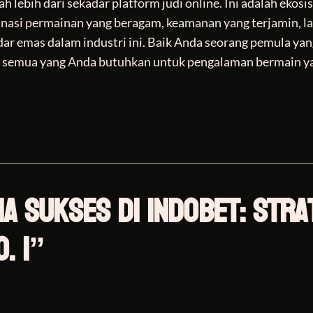
ah lebih dari sekadar platform judi online. Ini adalah eko
asi permainan yang beragam, keamanan yang terjamin, la
ar emas dalam industri ini. Baik Anda seorang pemula ya
emua yang Anda butuhkan untuk pengalaman bermain ya
a Sukses di Indobet: Stra
. 1”