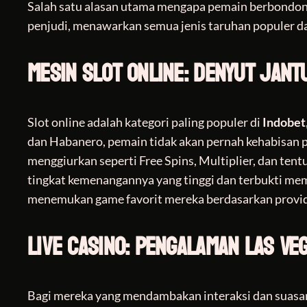
Salah satu alasan utama mengapa pemain berbondo
penjudi, menawarkan semua jenis taruhan populer da
Mesin Slot Online: Denyut Jant
Slot online adalah kategori paling populer di
Indobet
dan Habanero, pemain tidak akan pernah kehabisan pi
menggiurkan seperti Free Spins, Multiplier, dan ten
tingkat kemenangannya yang tinggi dan terbukti me
menemukan game favorit mereka berdasarkan provide
Live Casino: Pengalaman Las Ve
Bagi mereka yang mendambakan interaksi dan suasan