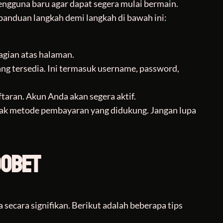
ngguna baru agar dapat segera mulai bermain.
anduan langkah demi langkah di bawah ini:
gian atas halaman.
yang tersedia. Ini termasuk username, password,
taran. Akun Anda akan segera aktif.
nyak metode pembayaran yang didukung. Jangan lupa
dobet
ecara signifikan. Berikut adalah beberapa tips