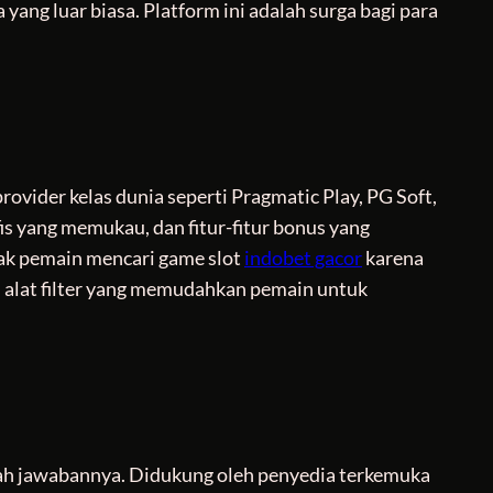
yang luar biasa. Platform ini adalah surga bagi para
provider kelas dunia seperti Pragmatic Play, PG Soft,
is yang memukau, dan fitur-fitur bonus yang
nyak pemain mencari game slot
indobet gacor
karena
 alat filter yang memudahkan pemain untuk
ah jawabannya. Didukung oleh penyedia terkemuka