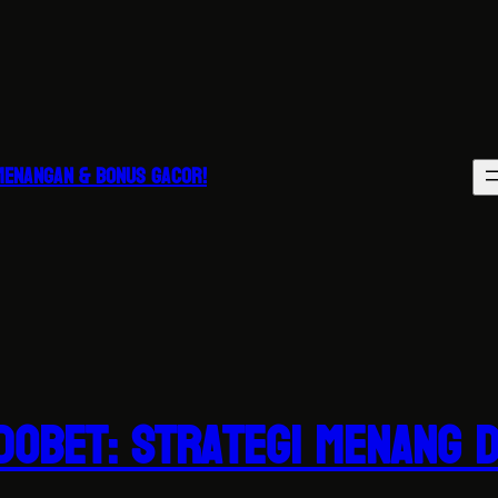
MENANGAN & BONUS GACOR!
dobet: Strategi Menang 