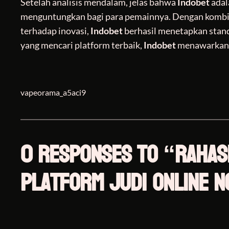
Setelah analisis mendalam, jelas bahwa
Indobet
adal
menguntungkan bagi para pemainnya. Dengan kombin
terhadap inovasi,
Indobet
berhasil menetapkan stand
yang mencari platform terbaik,
Indobet
menawarkan s
vapeorama_a5aci9
0 responses to “Rahasi
Platform Judi Online No