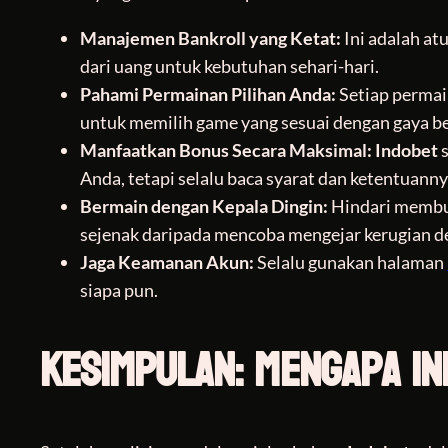
Manajemen Bankroll yang Ketat:
Ini adalah at
dari uang untuk kebutuhan sehari-hari.
Pahami Permainan Pilihan Anda:
Setiap permain
untuk memilih game yang sesuai dengan gaya b
Manfaatkan Bonus Secara Maksimal:
Indobet
s
Anda, tetapi selalu baca syarat dan ketentuanny
Bermain dengan Kepala Dingin:
Hindari membua
sejenak daripada mencoba mengejar kerugian d
Jaga Keamanan Akun:
Selalu gunakan halaman
siapa pun.
Kesimpulan: Mengapa In