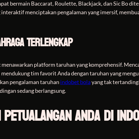
at bermain Baccarat, Roulette, Blackjack, dan Sic Bo dite
 interaktif menciptakan pengalaman yang imersif, membua
ahraga Terlengkap
t
menawarkan platform taruhan yang komprehensif. Mencaku
apat mendukung tim favorit Anda dengan taruhan yang meng
rikan pengalaman taruhan
indobet bola
yang tak tertandingi
ingan sedang berlangsung.
 Petualangan Anda di Ind