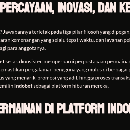
Kepercayaan, Inovasi, dan 
? Jawabannya terletak pada tiga pilar filosofi yang dipega
ran kemenangan yang selalu tepat waktu, dan layanan pel
gi para anggotanya.
et
secara konsisten memperbarui perpustakaan permainann
memastikan pengalaman pengguna yang mulus di berbagai p
us yang menarik, promosi yang adil, hingga proses transak
memilih
Indobet
sebagai platform hiburan mereka.
ermainan di Platform Indo