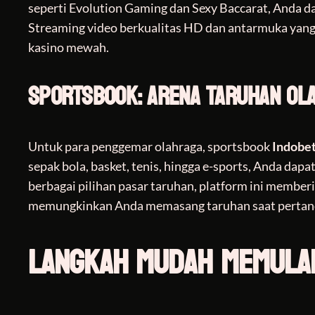
seperti Evolution Gaming dan Sexy Baccarat, Anda dap
Streaming video berkualitas HD dan antarmuka yang
kasino mewah.
Sportsbook: Arena Taruhan Ol
Untuk para penggemar olahraga, sportsbook
Indobe
sepak bola, basket, tenis, hingga e-sports, Anda d
berbagai pilihan pasar taruhan, platform ini membe
memungkinkan Anda memasang taruhan saat pertand
Langkah Mudah Memulai