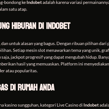
ng-bondong ke
Indobet
adalah karena variasi permainannya 
lam satu atap.
ung Hiburan di Indobet
, dan untuk alasan yang bagus. Dengan ribuan pilihan dari 
lihan. Setiap mesin slot menawarkan tema yang unik, graf
tu saja, jackpot progresif yang dapat mengubah hidup. Ba
mberikan hasil yang memuaskan. Platform ini menyediakan
r atau popularitas.
gas di Rumah Anda
a kasino sungguhan, kategori Live Casino di
Indobet
adal