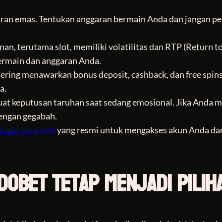
uran emas. Tentukan anggaran bermain Anda dan jangan p
an, terutama slot, memiliki volatilitas dan RTP (Return to 
ermain dan anggaran Anda.
ering menawarkan bonus deposit, cashback, dan free spi
a.
t keputusan taruhan saat sedang emosional. Jika Anda me
engan gegabah.
login situs slot
yang resmi untuk mengakses akun Anda da
dobet Tetap Menjadi Pilih