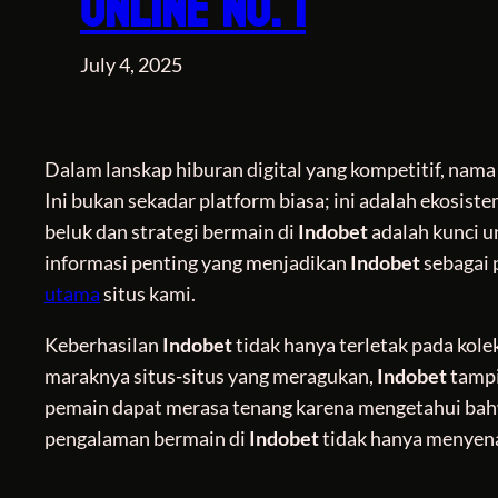
Online No. 1
July 4, 2025
Dalam lanskap hiburan digital yang kompetitif, nam
Ini bukan sekadar platform biasa; ini adalah ekosi
beluk dan strategi bermain di
Indobet
adalah kunci u
informasi penting yang menjadikan
Indobet
sebagai 
utama
situs kami.
Keberhasilan
Indobet
tidak hanya terletak pada kol
maraknya situs-situs yang meragukan,
Indobet
tampi
pemain dapat merasa tenang karena mengetahui bahw
pengalaman bermain di
Indobet
tidak hanya menyena