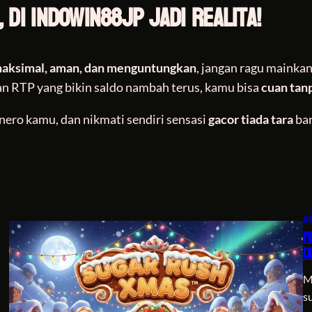
 di INDOWIN88JP Jadi Realita!
maksimal, aman, dan menguntungkan
, jangan ragu mainka
n RTP yang bikin saldo nambah terus, kamu bisa
cuan tanp
anero kamu, dan nikmati sendiri sensasi
gacor tiada tara
ba
a
M
D
M
s