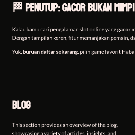
🏁 Penutup: Gacor Bukan Mimpi,
Kalau kamu cari pengalaman slot online yang
gacor 
Dengan tampilan keren, fitur memanjakan pemain, da
Yuk,
buruan daftar sekarang
, pilih game favorit Hab
Blog
This section provides an overview of the blog,
showcasing a variety of articles, insights, and