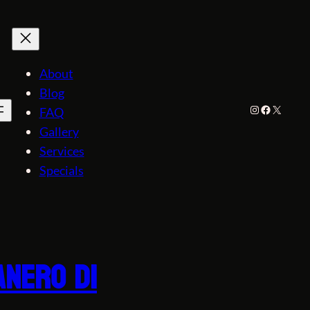
About
Blog
Instagram
Facebook
X
FAQ
Gallery
Services
Specials
anero di