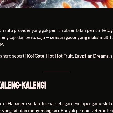
lah satu provider yang gak pernah absen bikin pemain keta
 lengkap, dan tentu saja —
sensasi gacor yang maksimal
! 
P
.
nero seperti
Koi Gate, Hot Hot Fruit, Egyptian Dreams, 
aleng-Kaleng!
 di Habanero sudah dikenal sebagai developer game slot 
 yang fair dan menyenangkan
. Banyak pemain veteran le