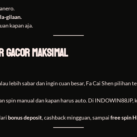
banero.
la-gilaan.
uan kapan aja.
ar Gacor Maksimal
lau lebih sabar dan ingin cuan besar, Fa Cai Shen pilihan te
n spin manual dan kapan harus auto. Di INDOWIN88JP, kam
dari
bonus deposit
, cashback mingguan, sampai
free spin 