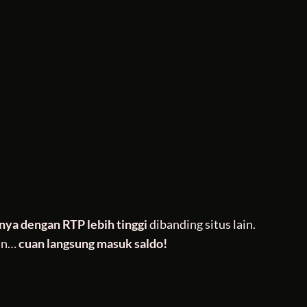
a dengan RTP lebih tinggi
dibanding situs lain.
dan…
cuan langsung masuk saldo!