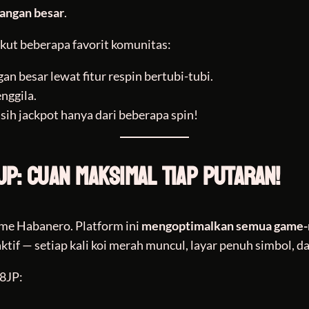
angan besar
.
ikut beberapa favorit komunitas:
n besar lewat fitur respin bertubi-tubi.
nggila.
asih jackpot hanya dari beberapa spin!
P: Cuan Maksimal Tiap Putaran!
e Habanero. Platform ini
mengoptimalkan semua game-ny
ktif — setiap kali koi merah muncul, layar penuh simbol, 
8JP: