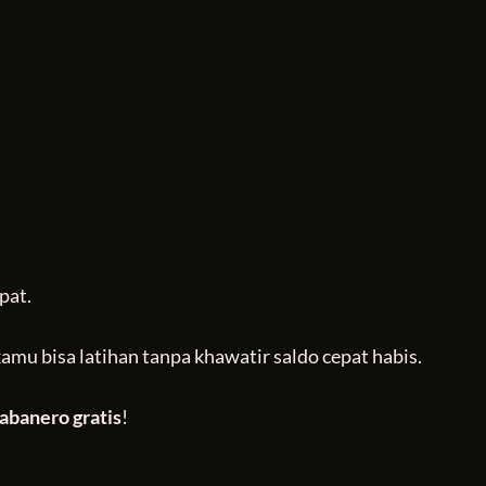
pat.
u bisa latihan tanpa khawatir saldo cepat habis.
Habanero gratis
!