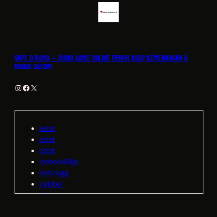
VAPE O RAMA – DUNIA GAME ONLINE PENUH ASAP KEMENANGAN &
BONUS GACOR!
Instagram
Facebook
X
eslot
eslot
eslot
indowin88jp
slotvipgg
indobet
eslot
indobet