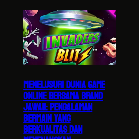
Menelusuri Dunia Game
Online Bersama Brand
Jawa11: Pengalaman
Bermain yang
Berkualitas dan