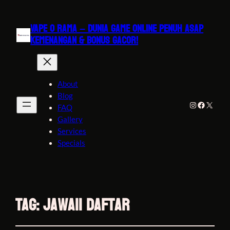
VAPE O RAMA – DUNIA GAME ONLINE PENUH ASAP
KEMENANGAN & BONUS GACOR!
About
Blog
Instagram
Faceboo
X
FAQ
Gallery
Services
Specials
Tag:
Jawa11 daftar