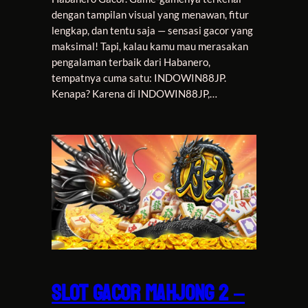
dengan tampilan visual yang menawan, fitur
lengkap, dan tentu saja — sensasi gacor yang
maksimal! Tapi, kalau kamu mau merasakan
pengalaman terbaik dari Habanero,
tempatnya cuma satu: INDOWIN88JP.
Kenapa? Karena di INDOWIN88JP,…
Slot Gacor Mahjong 2 –