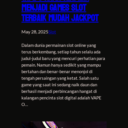
Menjadi games SLot
Terbaik mudah Jackpot
May 28, 2025
Slot
Dalam dunia permainan slot online yang
terus berkembang, setiap tahun selalu ada
judul-judul baru yang mencuri perhatian para
pemain. Namun hanya sedikit yang mampu
bertahan dan benar-benar menonjol di
tengah persaingan yang ketat. Salah satu
game yang saat ini sedang naik daun dan
berhasil menjadi perbincangan hangat di
kalangan pencinta slot digital adalah VAPE
O…