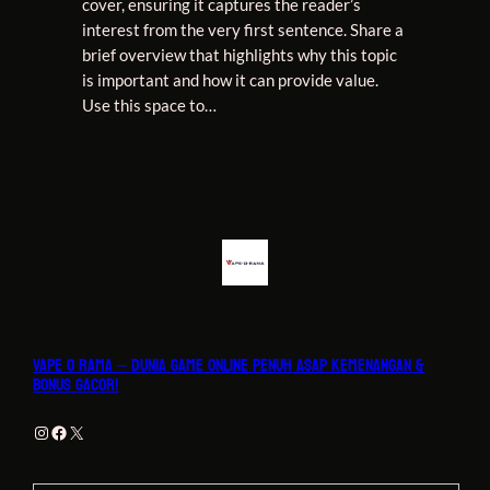
cover, ensuring it captures the reader’s
interest from the very first sentence. Share a
brief overview that highlights why this topic
is important and how it can provide value.
Use this space to…
VAPE O RAMA – DUNIA GAME ONLINE PENUH ASAP KEMENANGAN &
BONUS GACOR!
Instagram
Facebook
X