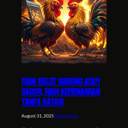
Main ESLOT Sabung Ayam
Gacor, Raih Kemenangan
Tanpa Batas!
August 31, 2025
Tembak Ikan