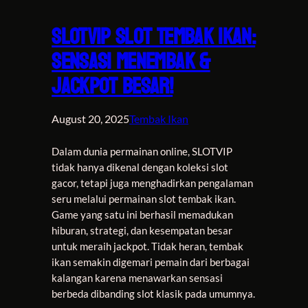
SLOTVIP Slot Tembak Ikan:
Sensasi Menembak &
Jackpot Besar!
August 20, 2025
Tembak Ikan
Dalam dunia permainan online, SLOTVIP
tidak hanya dikenal dengan koleksi slot
gacor, tetapi juga menghadirkan pengalaman
seru melalui permainan slot tembak ikan.
Game yang satu ini berhasil memadukan
hiburan, strategi, dan kesempatan besar
untuk meraih jackpot. Tidak heran, tembak
ikan semakin digemari pemain dari berbagai
kalangan karena menawarkan sensasi
berbeda dibanding slot klasik pada umumnya.