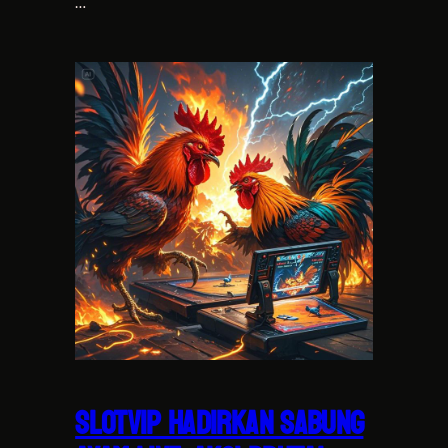
…
SLOTVIP Hadirkan Sabung