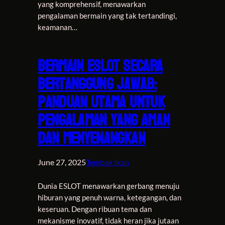
yang komprehensif, menawarkan
pengalaman bermain yang tak tertandingi,
keamanan…
Bermain ESLOT Secara
Bertanggung Jawab:
Panduan Utama untuk
Pengalaman yang Aman
dan Menyenangkan
June 27, 2025
Tembak Ikan
Dunia ESLOT menawarkan gerbang menuju
hiburan yang penuh warna, ketegangan, dan
keseruan. Dengan ribuan tema dan
mekanisme inovatif, tidak heran jika jutaan