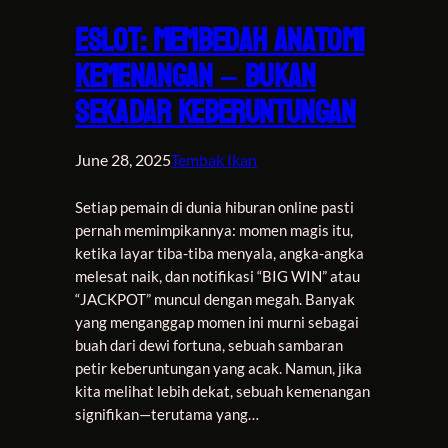
Eslot: Membedah Anatomi
Kemenangan – Bukan
Sekadar Keberuntungan
June 28, 2025
Tembak Ikan
Setiap pemain di dunia hiburan online pasti
pernah memimpikannya: momen magis itu,
ketika layar tiba-tiba menyala, angka-angka
melesat naik, dan notifikasi “BIG WIN” atau
“JACKPOT” muncul dengan megah. Banyak
yang menganggap momen ini murni sebagai
buah dari dewi fortuna, sebuah sambaran
petir keberuntungan yang acak. Namun, jika
kita melihat lebih dekat, sebuah kemenangan
signifikan—terutama yang…