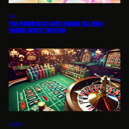
Slot
Pola Maxwin ESLOT Sweet Bonanza Dice X1000:
Rahasia Jackpot Fantastis!
Casino