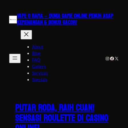
Skip
to
VAPE O RAMA – DUNIA GAME ONLINE PENUH ASAP
content
KEMENANGAN & BONUS GACOR!
About
Blog
Instagram
Faceboo
X
FAQ
Gallery
Services
Specials
Putar Roda, Raih Cuan!
Sensasi Roulette di Casino