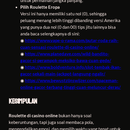
untuk permainan jangka panjang.
Pilih Roulette Eropa
Versi ini hanya memiliki satu nol (0), sehingga
peluang menang lebih tinggi dibanding versi Amerika
yang punya dua nol (0 dan 00) tips jitu lainnya bisa
anda baca selengkapnya di sini:
◉
https://www.vape-o-rama.com/putar-roda-raih-
cuan-sensasi-roulette-di-casino-online/
◉
https://www.planedave.com/wild-bandito-
gacor-si-perampok-meksiko-bawa-cuan-gede/
◉
https://www.boldventure.info/slot-tembak-ikan-
gacor-sekali-main-jackpot-langsung-ngalir/
◉
https://www.bewustzijnswijzer.com/spaceman-
online-gacor-terbang-tinggi-cuan-meluncur-deras/
Kesimpulan
Roulette di casino online
bukan hanya soal
keberuntungan, tapi juga soal membaca pola,
mengendalikan emosi, dan memilih waktu yang tepat untuk