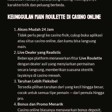
karakteristik dan peluang berbeda.
Keunggulan Main Roulette di Casino Online
Akses Mudah 24 Jam
Tidak perlu pergi ke casino fisik, cukup buka aplikasi
atau situs casino online, dan kamu bisa langsung
main.
Live Dealer yang Realistis
Beberapa platform menawarkan fitur
Live Roulette
dengan dealer asli yang menyiarkan permainan
secara langsung, memberikan suasana otentik
layaknya di casino mewah.
Taruhan Lebih Fleksibel
Tersedia pilihan taruhan dari yang kecil hingga besar,
cocok untuk semua tipe pemain — dari pemula hingga
pro.
Bonus dan Promo Menarik
Casino online biasanya menawarkan bonus deposit,