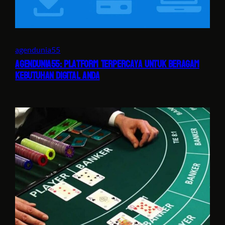
agendunia55
Agendunia55: Platform Terpercaya untuk Beragam
Kebutuhan Digital Anda