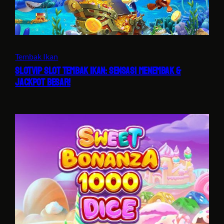
Tembak Ikan
SLOTVIP Slot Tembak Ikan: Sensasi Menembak &
Jackpot Besar!