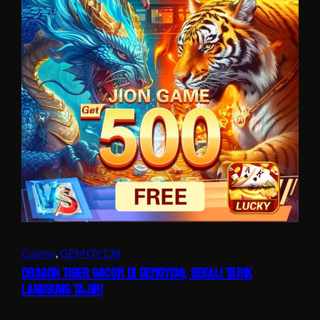
Casino
, 
GEMOY138
Dragon Tiger Gacor di Gemoy138, Sekali Tarik
Langsung Tajir!