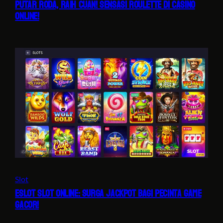
Putar Roda, Raih Cuan! Sensasi Roulette di Casino
Online!
Slot
ESLOT Slot Online: Surga Jackpot Bagi Pecinta Game
Gacor!