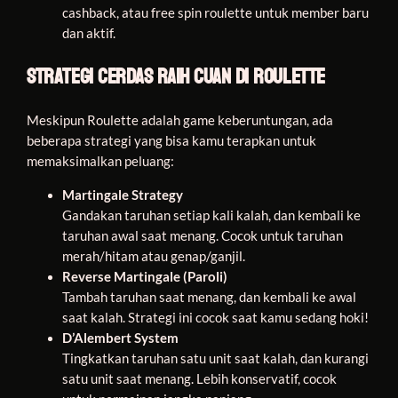
cashback, atau free spin roulette untuk member baru
dan aktif.
Strategi Cerdas Raih Cuan di Roulette
Meskipun Roulette adalah game keberuntungan, ada
beberapa strategi yang bisa kamu terapkan untuk
memaksimalkan peluang:
Martingale Strategy
Gandakan taruhan setiap kali kalah, dan kembali ke
taruhan awal saat menang. Cocok untuk taruhan
merah/hitam atau genap/ganjil.
Reverse Martingale (Paroli)
Tambah taruhan saat menang, dan kembali ke awal
saat kalah. Strategi ini cocok saat kamu sedang hoki!
D’Alembert System
Tingkatkan taruhan satu unit saat kalah, dan kurangi
satu unit saat menang. Lebih konservatif, cocok