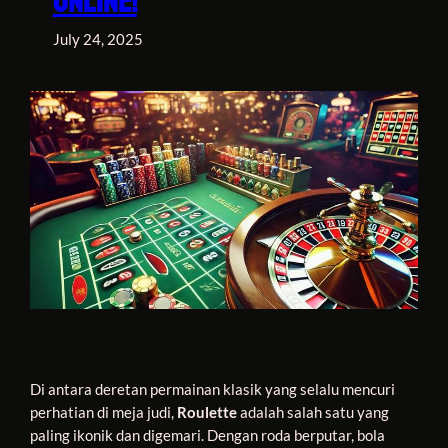
Online!
July 24, 2025
Di antara deretan permainan klasik yang selalu mencuri
perhatian di meja judi,
Roulette
adalah salah satu yang
paling ikonik dan digemari. Dengan roda berputar, bola